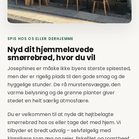
SPIS HOS OS ELLER DERHJEMME
Nyd dit hjemmelavede
smørrebrød, hvor du vil
Josephines er måske ikke byens største spisested,
men der er rigelig plads til den gode smag og de
hyggelige stunder. De rå murstensvægge, den
varme belysning og de grønne planter giver
stedet en helt særlig atmosfære.
Du er velkommen til at nyde dit højtbelagte
smørrebrød hos os eller tage det med hjem. Vi
tilbyder et bredt udvalg – selvfølgelig med
klassikere som æg og rejer, fiskefilet og roastbeef.