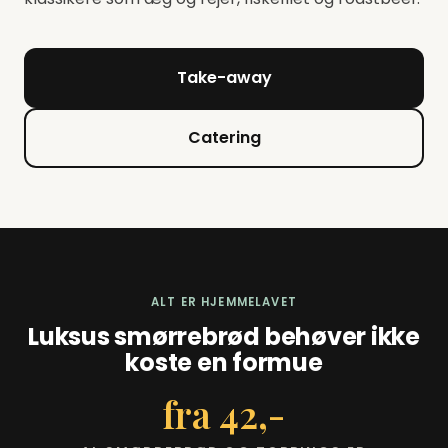
Take-away
Catering
ALT ER HJEMMELAVET
Luksus smørrebrød behøver ikke
koste en formue
fra 42,-