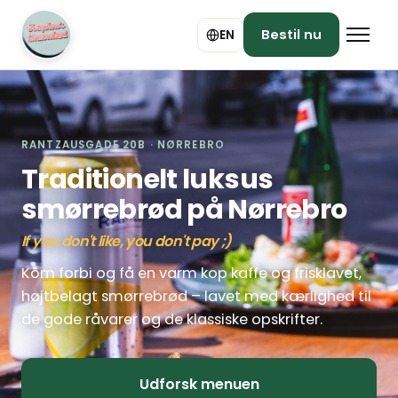
Bestil nu
EN
RANTZAUSGADE 20B · NØRREBRO
Traditionelt luksus
smørrebrød på Nørrebro
If you don't like, you don't pay ;)
Kom forbi og få en varm kop kaffe og frisklavet,
højtbelagt smørrebrød – lavet med kærlighed til
de gode råvarer og de klassiske opskrifter.
Udforsk menuen